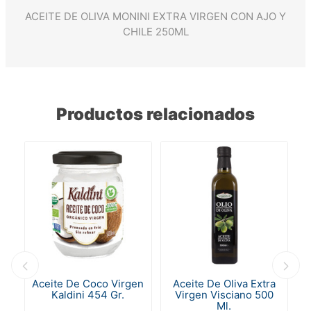
ACEITE DE OLIVA MONINI EXTRA VIRGEN CON AJO Y
CHILE 250ML
Productos relacionados
ka
Aceite De Coco Virgen
Aceite De Oliva Extra
Kaldini 454 Gr.
Virgen Visciano 500
Ml.