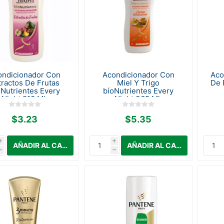
ondicionador Con
Acondicionador Con
Aco
tractos De Frutas
Miel Y Trigo
De 
oNutrientes Every
bíoNutrientes Every
Night 210 Ml.
Night 365 Ml.
$3.23
$5.35
i
i
h
h