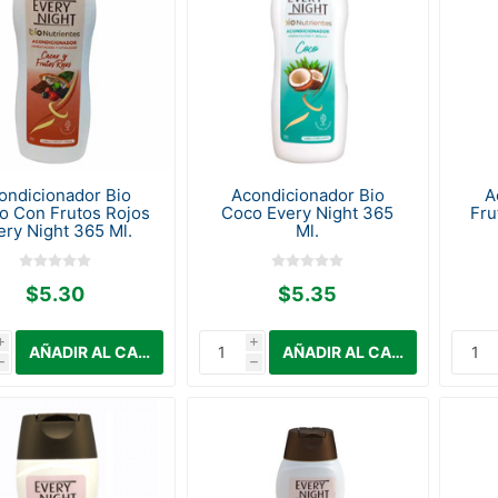
ondicionador Bio
Acondicionador Bio
A
o Con Frutos Rojos
Coco Every Night 365
Fru
ery Night 365 Ml.
Ml.
$5.30
$5.35
i
i
h
h