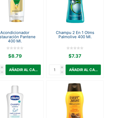
Acondicionador
Champu 2 En 1 Otms
stauración Pantene
Palmolive 400 Ml.
400 Ml.
$8.79
$7.37
i
i
h
h