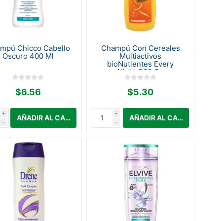
mpú Chicco Cabello
Champú Con Cereales
Oscuro 400 Ml
Multiactivos
bíoNutientes Every
Night 360 Gr.
$6.56
$5.30
i
i
h
h