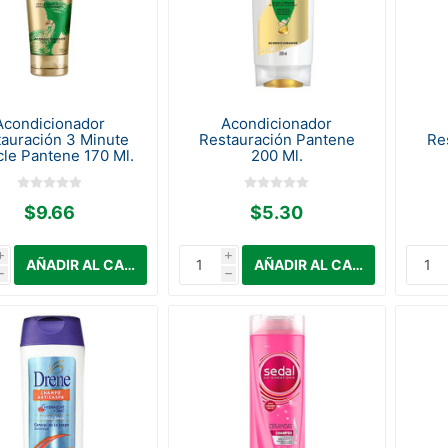
Acondicionador
Acondicionador
auración 3 Minute
Restauración Pantene
Re
cle Pantene 170 Ml.
200 Ml.
$9.66
$5.30
i
i
h
h