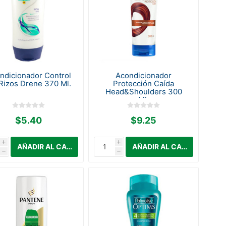
ndicionador Control
Acondicionador
Rizos Drene 370 Ml.
Protección Caída
Head&Shoulders 300
Ml.
$5.40
$9.25
i
i
h
h