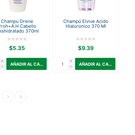
Champu Drene
Champú Elvive Acido
Proh+A.H Cabello
Hialuronico 370 Ml
eshidratado 370ml
$5.35
$9.39
i
i
h
h