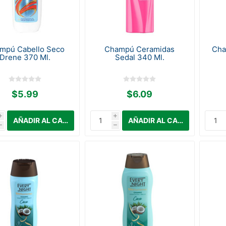
mpú Cabello Seco
Champú Ceramidas
Cha
Drene 370 Ml.
Sedal 340 Ml.
$5.99
$6.09
i
i
h
h