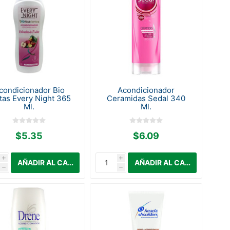
condicionador Bio
Acondicionador
tas Every Night 365
Ceramidas Sedal 340
Ml.
Ml.
$5.35
$6.09
i
i
h
h