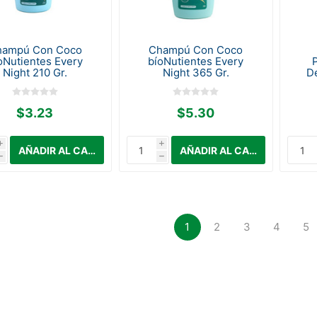
hampú Con Coco
Champú Con Coco
oNutientes Every
bíoNutientes Every
Night 210 Gr.
Night 365 Gr.
D
$3.23
$5.30
i
i
h
h
1
2
3
4
5