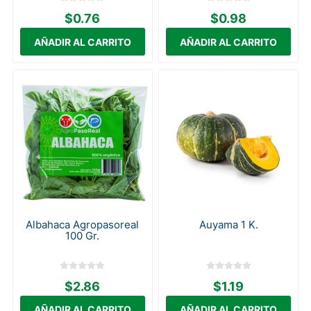
$0.76
$0.98
Albahaca Agropasoreal
Auyama 1 K.
100 Gr.
$2.86
$1.19