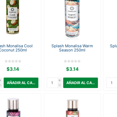
ash Monalisa Cool
Splash Monalisa Warm
Spl
Coconut 250ml
Season 250ml
$3.14
$3.14
i
i
h
h