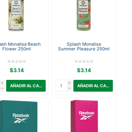
ash Monalisa Beach
Splash Monalisa
Flower 250ml
Summer Pleasure 250ml
$3.14
$3.14
i
i
h
h