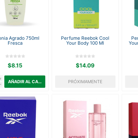
onia Agrado 750ml
Perfume Reebok Cool
Pe
Fresca
Your Body 100 Ml
You
$8.15
$14.09
i
PRÓXIMAMENTE
h