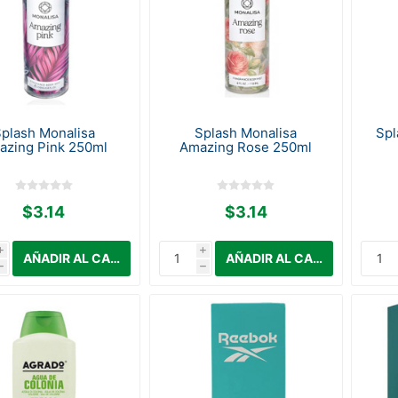
plash Monalisa
Splash Monalisa
Spl
azing Pink 250ml
Amazing Rose 250ml
$3.14
$3.14
i
i
h
h