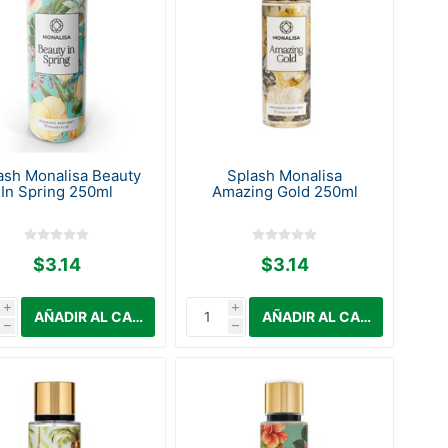
ash Monalisa Beauty
Splash Monalisa
In Spring 250ml
Amazing Gold 250ml
$3.14
$3.14
i
i
h
h