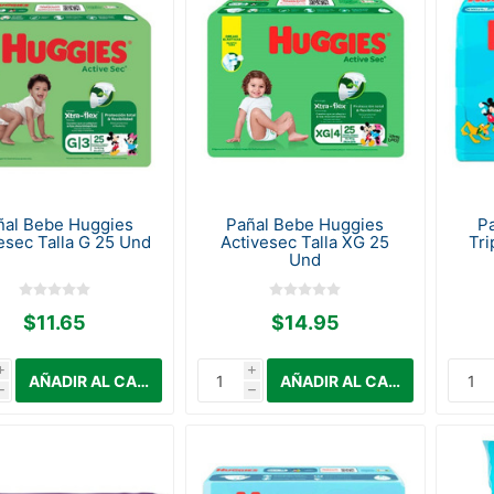
ñal Bebe Huggies
Pañal Bebe Huggies
P
esec Talla G 25 Und
Activesec Talla XG 25
Tri
Und
$11.65
$14.95
i
i
h
h