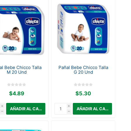
al Bebe Chicco Talla
Pañal Bebe Chicco Talla
M 20 Und
G 20 Und
$4.89
$5.30
i
i
h
h