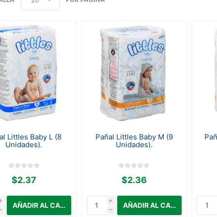
l Littles Baby L (8
Pañal Littles Baby M (9
Pañ
Unidades).
Unidades).
$2.37
$2.36
i
i
h
h