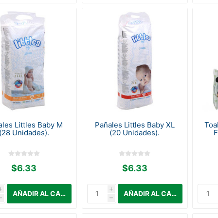
les Littles Baby M
Pañales Littles Baby XL
Toa
(28 Unidades).
(20 Unidades).
F
$6.33
$6.33
i
i
h
h