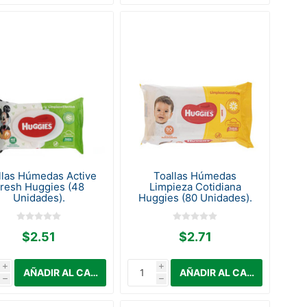
llas Húmedas Active
Toallas Húmedas
resh Huggies (48
Limpieza Cotidiana
Unidades).
Huggies (80 Unidades).
$2.51
$2.71
i
i
h
h