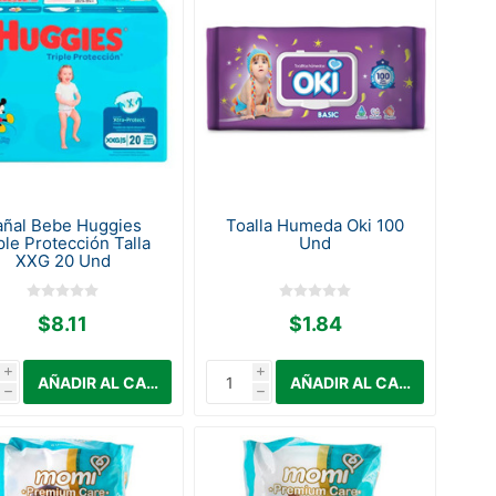
añal Bebe Huggies
Toalla Humeda Oki 100
ple Protección Talla
Und
XXG 20 Und
$8.11
$1.84
i
i
h
h