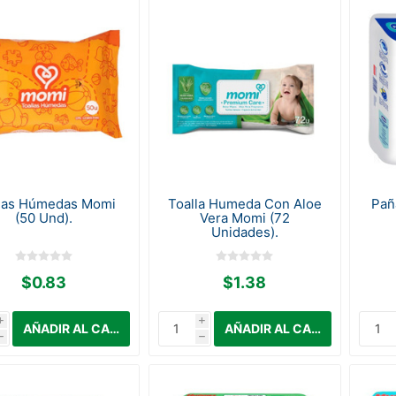
las Húmedas Momi
Toalla Humeda Con Aloe
Pañ
(50 Und).
Vera Momi (72
Unidades).
$0.83
$1.38
i
i
h
h