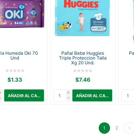
lla Humeda Oki 70
Pañal Bebe Huggies
Pa
Und
Triple Proteccion Talla
Xg 20 Und.
$1.33
$7.46
i
i
h
h
1
2