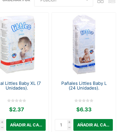
al Littles Baby XL (7
Pañales Littles Baby L
Unidades).
(24 Unidades).
$2.37
$6.33
i
i
h
h