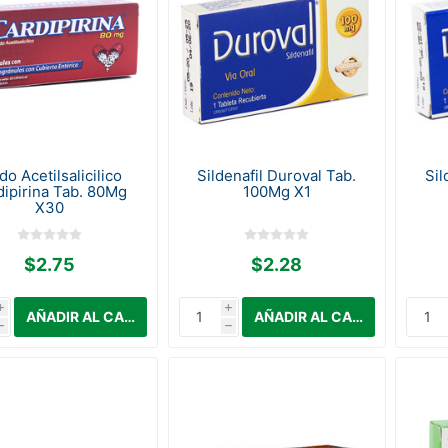
do Acetilsalicilico
Sildenafil Duroval Tab.
Sil
dipirina Tab. 80Mg
100Mg X1
X30
$2.75
$2.28
i
i
h
h