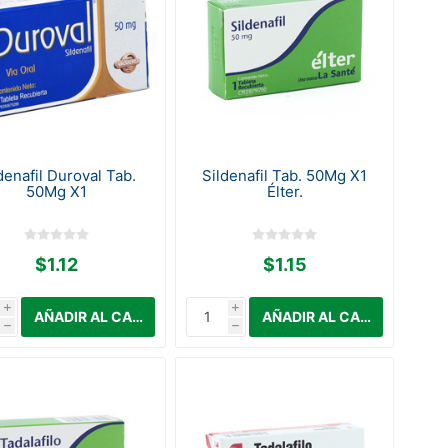
denafil Duroval Tab.
Sildenafil Tab. 50Mg X1
50Mg X1
Élter.
$1.12
$1.15
i
i
h
h