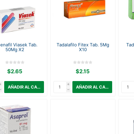
denafil Viasek Tab.
Tadalafilo Fitex Tab. 5Mg
Tad
50Mg X2
X10
$2.65
$2.15
i
i
h
h