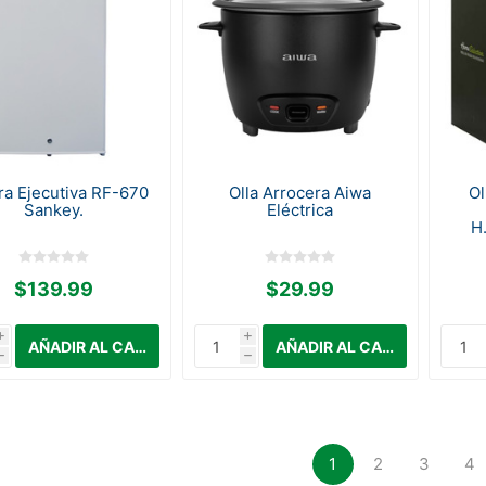
a Ejecutiva RF-670
Olla Arrocera Aiwa
Ol
Sankey.
Eléctrica
H
$139.99
$29.99
i
i
h
h
1
2
3
4