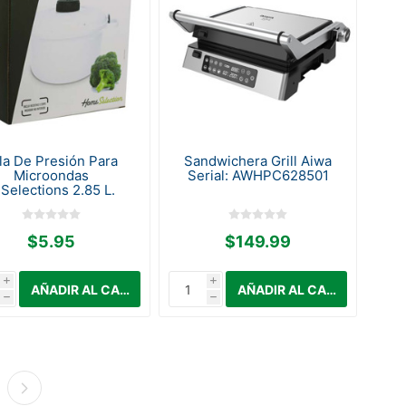
la De Presión Para
Sandwichera Grill Aiwa
Microondas
Serial: AWHPC628501
.Selections 2.85 L.
$5.95
$149.99
i
i
h
h