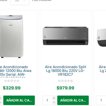
re Acondicionado
Aire Acondicionado Split
Aire
átil 12000 Btu Aiwa
Lg 18000 Btu 220V LG-
Lg 
10v Serial: AIW-
VR182C7
AWHPACTC1201
$329.99
$979.99
i
i
h
h