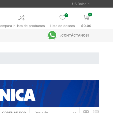
0
0
ompara la lista de productos
Lista de deseos
$0.00
¡CONTÁCTANOS!
ORDENAR POR