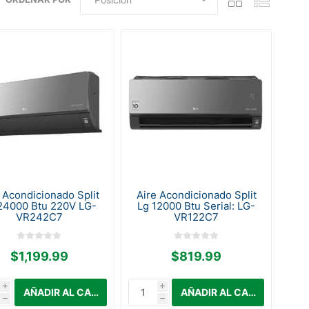
 Acondicionado Split
Aire Acondicionado Split
24000 Btu 220V LG-
Lg 12000 Btu Serial: LG-
VR242C7
VR122C7
$1,199.99
$819.99
i
i
h
h