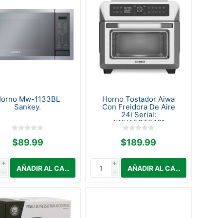
orno Mw-1133BL
Horno Tostador Aiwa
Sankey.
Con Freidora De Aire
24l Serial:
AWHAFOT2401
$89.99
$189.99
i
i
h
h