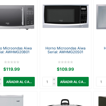
o Microondas Aiwa
Horno Microondas Aiwa
H
ial: AWHMG20B01
Serial: AWHMG20S01
$119.99
$109.99
i
i
h
h