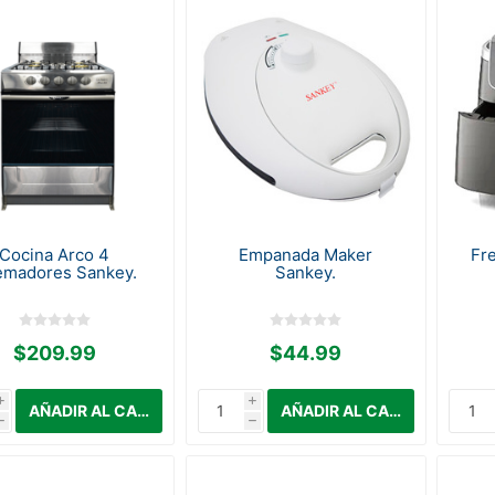
Cocina Arco 4
Empanada Maker
Fre
madores Sankey.
Sankey.
$209.99
$44.99
i
i
h
h