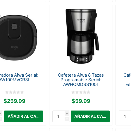
radora Aiwa Serial:
Cafetera Aiwa 8 Tazas
Caf
AW100MVCR3L
Programable Serial:
AWHCMDSS1001
Es
$259.99
$59.99
i
i
h
h