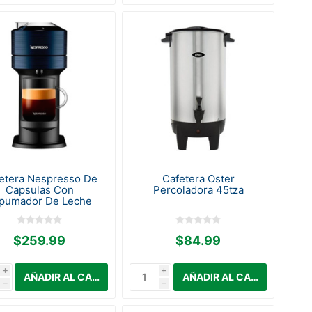
etera Nespresso De
Cafetera Oster
Capsulas Con
Percoladora 45tza
pumador De Leche
$259.99
$84.99
i
i
h
h