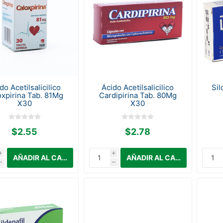
do Acetilsalicilico
Ácido Acetilsalicilico
Sil
oxpirina Tab. 81Mg
Cardipirina Tab. 80Mg
X30
X30
$2.55
$2.78
i
i
h
h