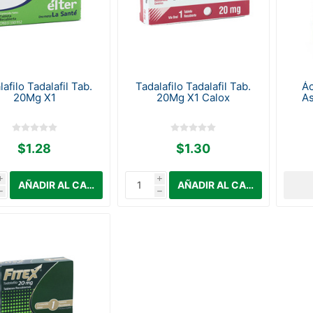
afilo Tadalafil Tab.
Tadalafilo Tadalafil Tab.
Ác
20Mg X1
20Mg X1 Calox
A
$1.28
$1.30
i
i
h
h