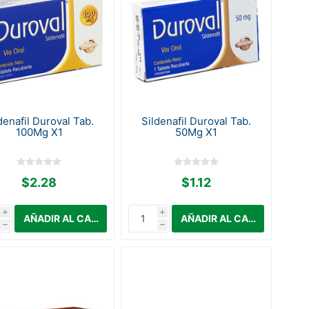
denafil Duroval Tab.
Sildenafil Duroval Tab.
100Mg X1
50Mg X1
$2.28
$1.12
i
i
h
h