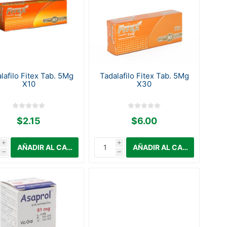
lafilo Fitex Tab. 5Mg
Tadalafilo Fitex Tab. 5Mg
X10
X30
$2.15
$6.00
i
i
h
h