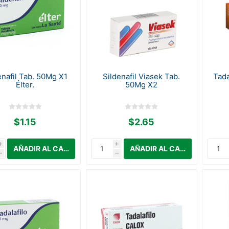
enafil Tab. 50Mg X1
Sildenafil Viasek Tab.
Tada
Élter.
50Mg X2
$1.15
$2.65
i
i
h
h