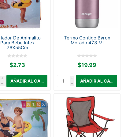
otador De Animalito
Termo Contigo Byron
Para Bebe Intex
Morado 473 Ml
76X55Cm
$2.73
$19.99
i
i
h
h