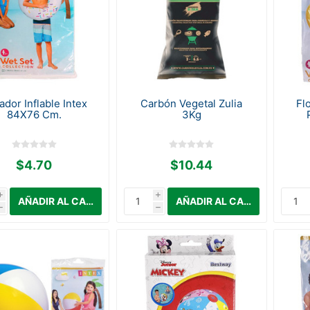
ador Inflable Intex
Carbón Vegetal Zulia
Flo
84X76 Cm.
3Kg
$4.70
$10.44
i
i
h
h