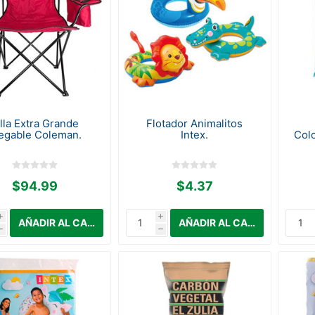
illa Extra Grande
Flotador Animalitos
egable Coleman.
Intex.
Colc
$94.99
$4.37
i
i
h
h