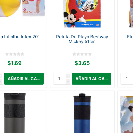
a Inflalbe Intex 20"
Pelota De Playa Bestway
Fl
Mickey 51cm
$1.69
$3.65
i
i
h
h