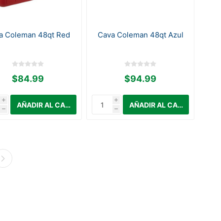
a Coleman 48qt Red
Cava Coleman 48qt Azul
$84.99
$94.99
i
i
h
h