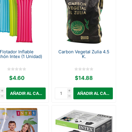
Flotador Inflable
Carbon Vegetal Zulia 4.5
hón Intex (1 Unidad)
K.
$4.60
$14.88
i
i
h
h