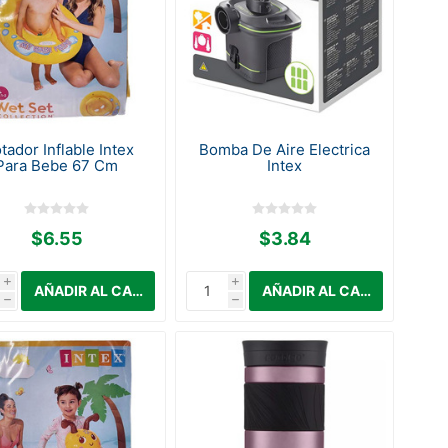
tador Inflable Intex
Bomba De Aire Electrica
Para Bebe 67 Cm
Intex
$6.55
$3.84
i
i
h
h