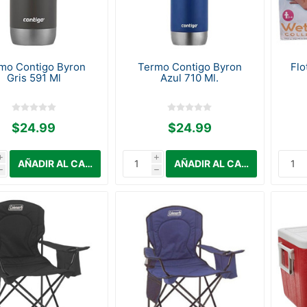
mo Contigo Byron
Termo Contigo Byron
Flo
Gris 591 Ml
Azul 710 Ml.
$24.99
$24.99
i
i
h
h