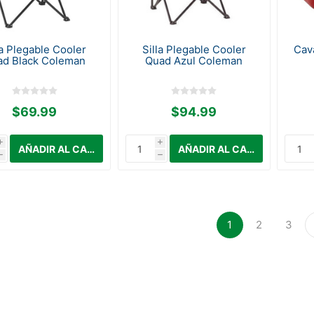
la Plegable Cooler
Silla Plegable Cooler
Cav
ad Black Coleman
Quad Azul Coleman
$69.99
$94.99
i
i
h
h
1
2
3