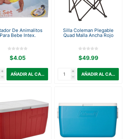
tador De Animalitos
Silla Coleman Plegable
Para Bebe Intex.
Quad Malla Ancha Rojo
$4.05
$49.99
i
i
h
h