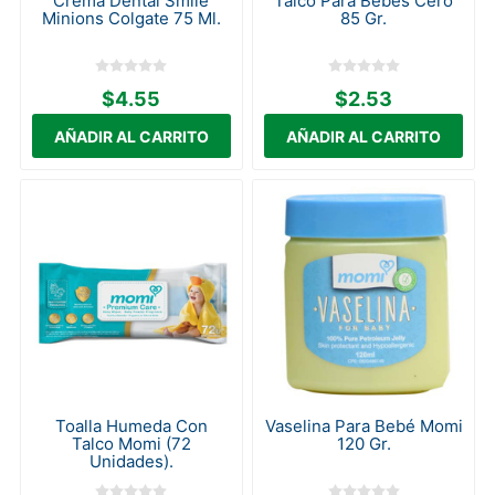
Crema Dental Smile
Talco Para Bebés Cero
Minions Colgate 75 Ml.
85 Gr.
$4.55
$2.53
Toalla Humeda Con
Vaselina Para Bebé Momi
Talco Momi (72
120 Gr.
Unidades).