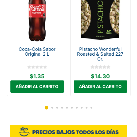
a
Coca-Cola Sabor
Pistacho Wonderful
Original 2 L
Roasted & Salted 227
Gr.
$1.35
$14.30