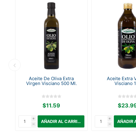
da
Aceite De Oliva Extra
Aceite Extra 
Virgen Visciano 500 Ml.
Visciano 1
$11.59
$23.9
i
i
h
h