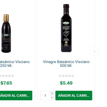
alsámico Visciano
Vinagre Balsámico Visciano
Vi
250 Ml.
500 Ml.
$7.65
$5.49
i
h