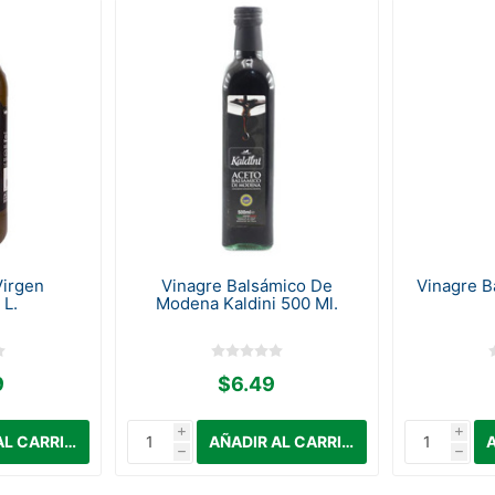
Virgen
Vinagre Balsámico De
Vinagre B
 L.
Modena Kaldini 500 Ml.
9
$6.49
i
i
h
h