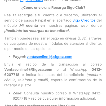
¿Cómo envío una Recarga Sigo Club?
Realiza recargas a tu cuenta o a terceros, utilizando el
servicio de pagos Paypal en el apartado
Sigo Créditos
del
módulo
Mi
cuenta en
nuestras páginas web, donde
¡Recibirás tus recargas de inmediato!
.
Tambien puedes realizar el pago en divisas (USD) a través
de cualquiera de nuestro módulos de atención al cliente,
o por medio de las opciones:
Paypal
:
ventasonline1@sigosa.com
Envía el recibo de la transacción al correo
Ventasonline1@Sigosa.com
o al WhatsApp
0412-
6207718
e indica los datos del beneficiario
(nombre,
cédula, teléfono y email),
espera la confirmación de la
recarga y ¡Listo!.
Zelle
: Consulta nuestro correo al WhatsApp 0412-
6207718 y recibe cualquier información adicional.
Horario para realizar recargas Sigo Club: