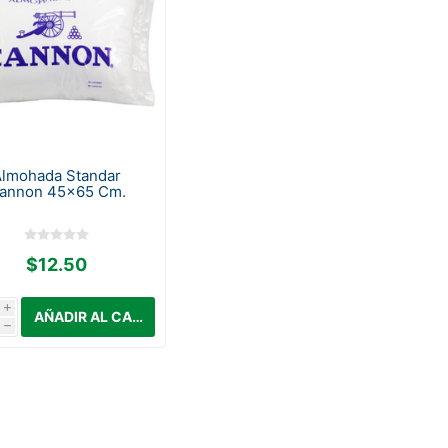
Almohada Standar
annon 45x65 Cm.
$12.50
i
h