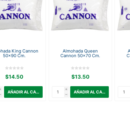
hada King Cannon
Almohada Queen
50x90 Cm.
Cannon 50x70 Cm.
C
$14.50
$13.50
i
i
h
h