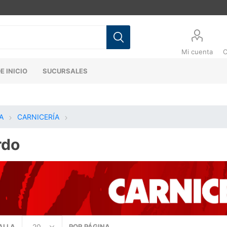
Mi cuenta
C
E INICIO
SUCURSALES
A
CARNICERÍA
rdo
ALLA
POR PÁGINA