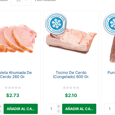
leta Ahumada De
Tocino De Cerdo
Pun
Cerdo 260 Gr.
(Congelado) 600 Gr.
$2.73
$2.10
i
i
h
h