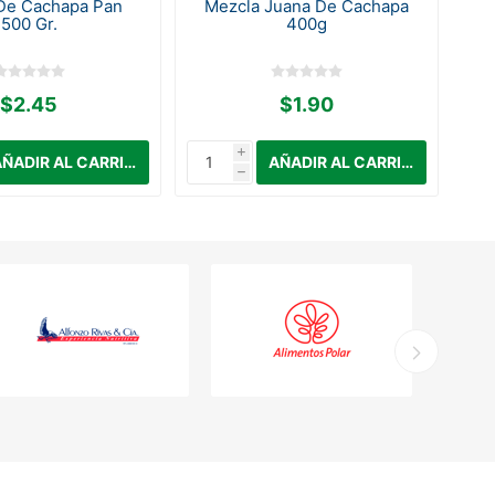
De Cachapa Pan
Mezcla Juana De Cachapa
H
500 Gr.
400g
$2.45
$1.90
i
h