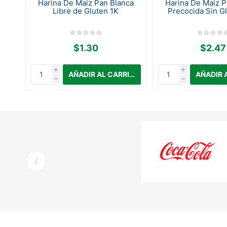
nca
Harina De Maíz Pan Blanca
Harina De Maíz P
Libre de Gluten 1K
Precocida Sin G
$1.30
$2.47
i
i
h
h