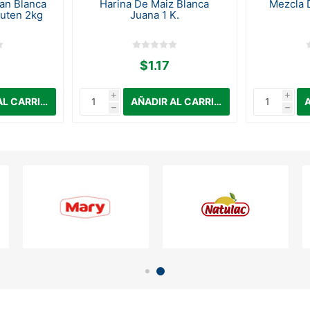
an Blanca
Harina De Maiz Blanca
Mezcla 
luten 2kg
Juana 1 K.
$1.17
i
i
h
h