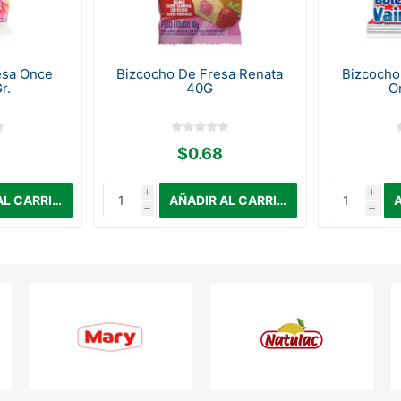
esa Once
Bizcocho De Fresa Renata
Bizcocho
r.
40G
O
$0.68
i
i
h
h