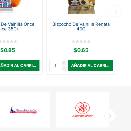
 De Vainilla Once
Bizcocho De Vainilla Renata
C
nce 35Gr.
40G
$0.85
$0.65
i
h