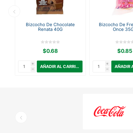
r.
Bizcocho De Chocolate
Bizcocho De Fr
Renata 40G
Once 35G
$0.68
$0.85
i
i
h
h