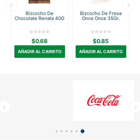
 2
Bizcocho De
Bizcocho De Fresa
Chocolate Renata 40G
Once Once 35Gr.
$0.68
$0.85