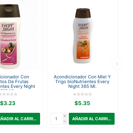
icionador Con
Acondicionador Con Miel Y
Ac
ctos De Frutas
Trigo bíoNutrientes Every
entes Every Night
Night 365 Ml.
210 Ml.
$3.23
$5.35
i
h