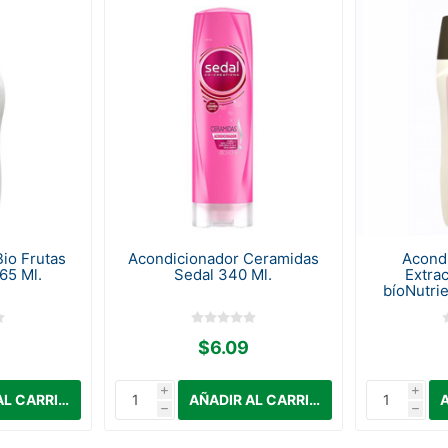
io Frutas
Acondicionador Ceramidas
Acond
65 Ml.
Sedal 340 Ml.
Extra
bíoNutri
$6.09
i
i
h
h