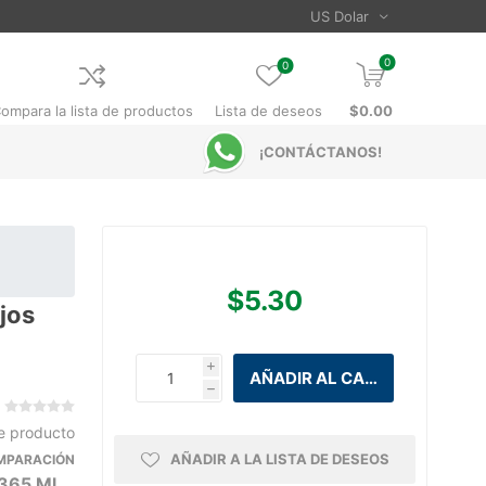
0
0
ompara la lista de productos
Lista de deseos
$0.00
¡CONTÁCTANOS!
$5.30
jos
i
h
te producto
AÑADIR A LA LISTA DE DESEOS
OMPARACIÓN
365 Ml.