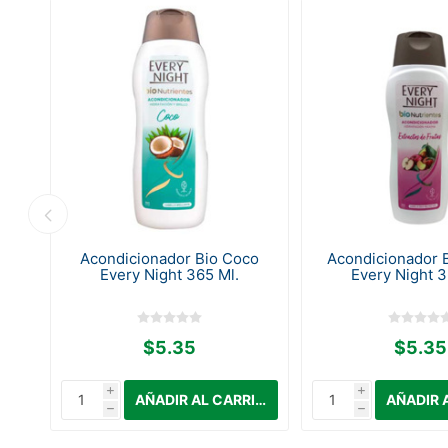
Acondicionador Bio Coco
Acondicionador B
00
Every Night 365 Ml.
Every Night 3
$5.35
$5.35
i
i
h
h