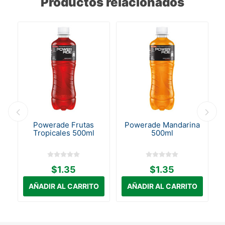
Productos relacionados
in
Powerade Frutas
Powerade Mandarina
.
Tropicales 500ml
500ml
$1.35
$1.35