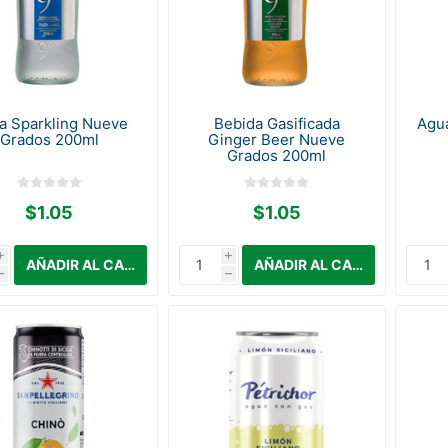
a Sparkling Nueve
Bebida Gasificada
Agua
Grados 200ml
Ginger Beer Nueve
Grados 200ml
$1.05
$1.05
i
i
h
h