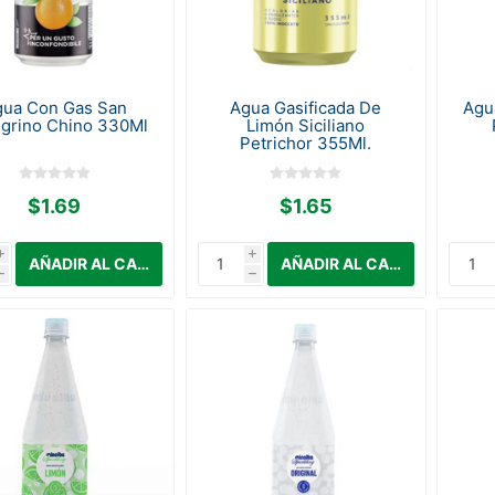
ua Con Gas San
Agua Gasificada De
Agua
egrino Chino 330Ml
Limón Siciliano
Petrichor 355Ml.
$1.69
$1.65
i
i
h
h