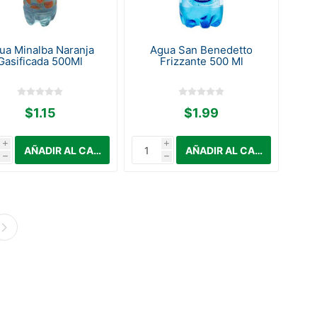
ua Minalba Naranja
Agua San Benedetto
Gasificada 500Ml
Frizzante 500 Ml
$1.15
$1.99
i
i
h
h