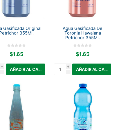
 Gasificada Original
Agua Gasificada De
Petrichor 355Ml.
Toronja Hawaiana
Petrichor 355Ml.
$1.65
$1.65
i
i
h
h