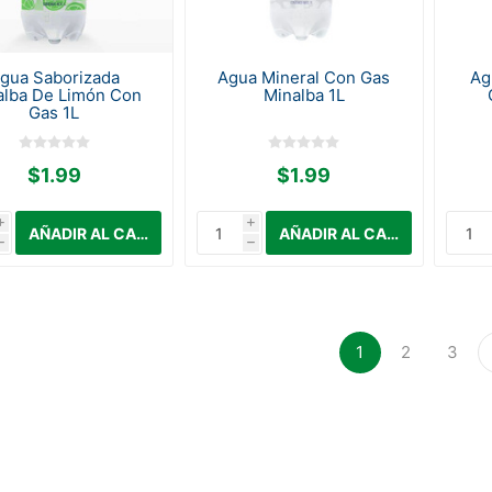
gua Saborizada
Agua Mineral Con Gas
Ag
alba De Limón Con
Minalba 1L
Gas 1L
$1.99
$1.99
i
i
h
h
1
2
3