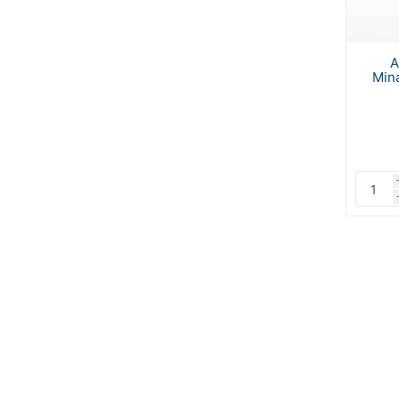
A
Min