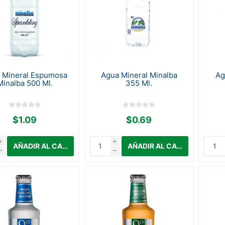
 Mineral Espumosa
Agua Mineral Minalba
Ag
Minalba 500 Ml.
355 Ml.
$1.09
$0.69
i
i
h
h