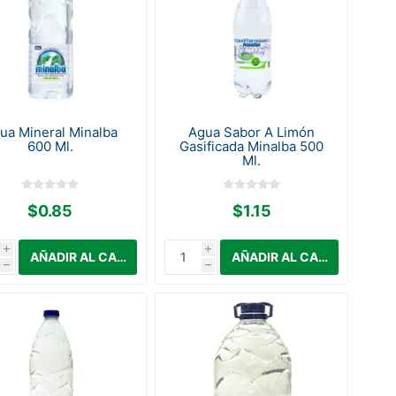
ua Mineral Minalba
Agua Sabor A Limón
600 Ml.
Gasificada Minalba 500
Ml.
$0.85
$1.15
i
i
h
h