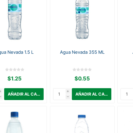
gua Nevada 1.5 L
Agua Nevada 355 ML
$1.25
$0.55
i
i
h
h