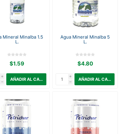
 Mineral Minalba 1.5
Agua Mineral Minalba 5
L.
L.
$1.59
$4.80
i
i
h
h