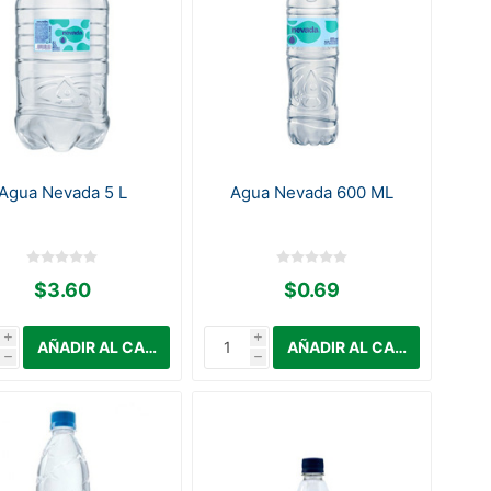
Agua Nevada 5 L
Agua Nevada 600 ML
$3.60
$0.69
i
i
h
h