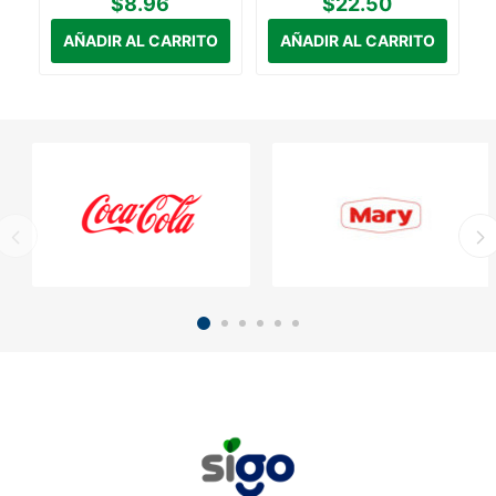
$8.96
$22.50