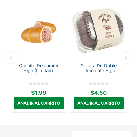
a
Cachito De Jamón
Galleta De Doble
Sigo (Unidad).
Chocolate Sigo
$1.99
$4.50