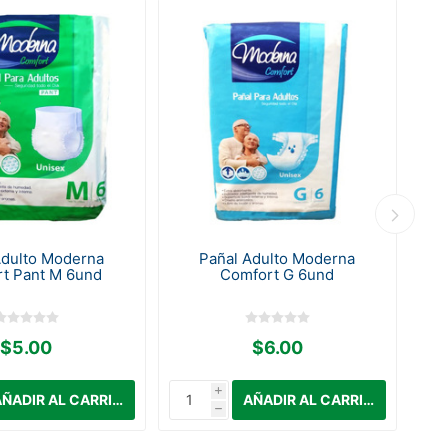
Adulto Moderna
Pañal Adulto Moderna
t Pant M 6und
Comfort G 6und
Co
$5.00
$6.00
i
h