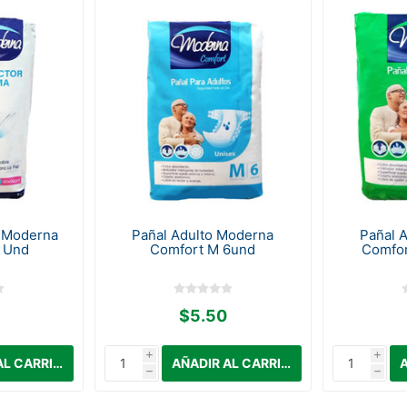
 Moderna
Pañal Adulto Moderna
Pañal 
 Und
Comfort M 6und
Comfor
$5.50
i
i
h
h