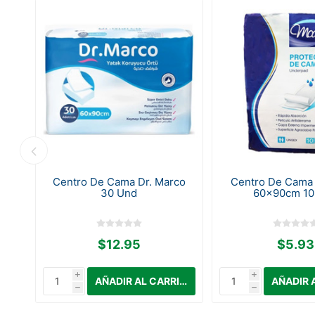
lto
Centro De Cama Dr. Marco
Centro De Cama
30 Und
60x90cm 10
$12.95
$5.93
i
i
h
h