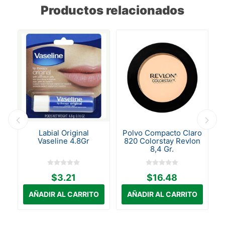
Productos relacionados
PS
Labial Original
Polvo Compacto Claro
Vaseline 4.8Gr
820 Colorstay Revlon
0
8,4 Gr.
$3.21
$16.48