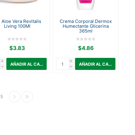
 Aloe Vera Revitalis
Crema Corporal Dermox
Living 100Ml
Humectante Glicerina
365ml
$3.83
$4.86
i
i
h
h
5