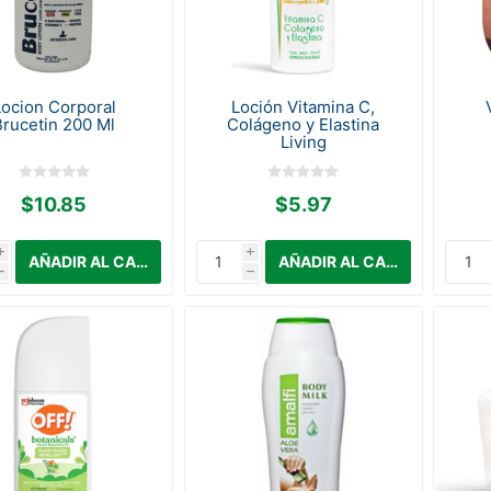
Locion Corporal
Loción Vitamina C,
Brucetin 200 Ml
Colágeno y Elastina
Living
$10.85
$5.97
i
i
h
h