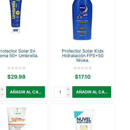
rotector Solar En
Protector Solar Kids
ema 50+ Umbrella.
Hidratación FPS+50
Nivea.
$29.98
$17.10
i
i
h
h