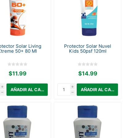
otector Solar Living
Protector Solar Nuvel
Xtreme 50+ 80 Ml
Kids 50psf 120ml
$11.99
$14.99
i
i
h
h