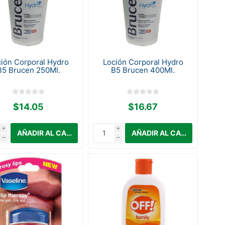
ión Corporal Hydro
Loción Corporal Hydro
B5 Brucen 250Ml.
B5 Brucen 400Ml.
$14.05
$16.67
i
i
h
h