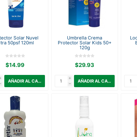
tector Solar Nuvel
Umbrella Crema
Loc
ltra 50psf 120ml
Protector Solar Kids 50+
120g
$14.99
$29.93
i
i
h
h