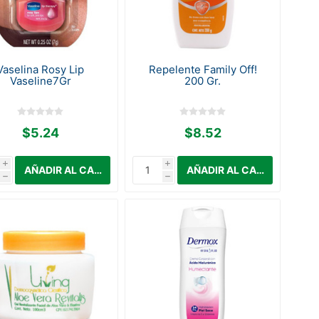
Vaselina Rosy Lip
Repelente Family Off!
Vaseline7Gr
200 Gr.
$5.24
$8.52
i
i
h
h