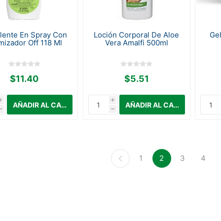
lente En Spray Con
Loción Corporal De Aloe
Gel
mizador Off 118 Ml
Vera Amalfi 500ml
$11.40
$5.51
i
i
h
h
1
2
3
4