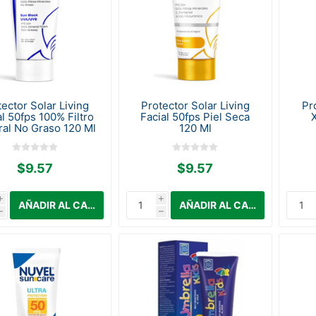
tector Solar Living
Protector Solar Living
Pr
al 50fps 100% Filtro
Facial 50fps Piel Seca
ral No Graso 120 Ml
120 Ml
$9.57
$9.57
i
i
h
h