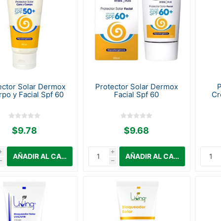
ector Solar Dermox
Protector Solar Dermox
P
po y Facial Spf 60
Facial Spf 60
Cr
$9.78
$9.68
i
i
h
h