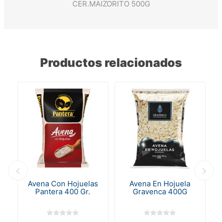
CER.MAIZORITO 500G
Productos relacionados
al
Avena Con Hojuelas
Avena En Hojuela
Pantera 400 Gr.
Gravenca 400G