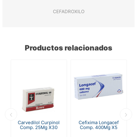
CEFADROXILO
Productos relacionados
n
Carvedilol Curpinol
Cefixima Longacef
Comp. 25Mg X30
Comp. 400Mg X5